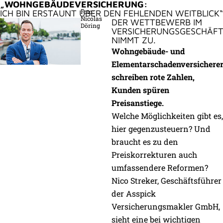
„WOHNGEBÄUDEVERSICHERUNG:
Foto:
ICH BIN ERSTAUNT ÜBER DEN FEHLENDEN WEITBLICK“
Nicolas
DER WETTBEWERB IM
Döring
VERSICHERUNGSGESCHÄF
NIMMT ZU.
Wohngebäude- und
Elementarschadenversichere
schreiben rote Zahlen,
Kunden spüren
Preisanstiege.
Welche Möglichkeiten gibt es,
hier gegenzusteuern? Und
braucht es zu den
Preiskorrekturen auch
umfassendere Reformen?
Nico Streker, Geschäftsführer
der Asspick
Versicherungsmakler GmbH,
sieht eine bei wichtigen