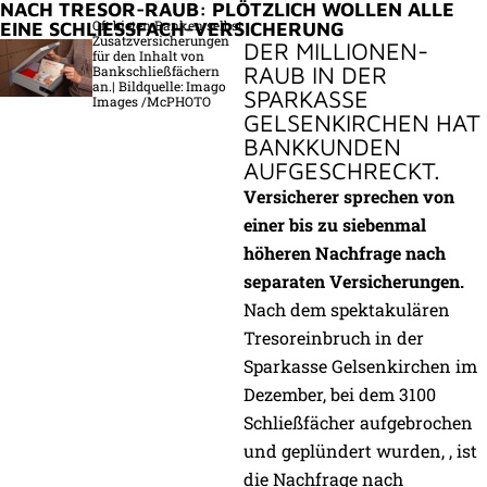
NACH TRESOR-RAUB: PLÖTZLICH WOLLEN ALLE
Oft bieten Banken selbst
EINE SCHLIESSFACH-VERSICHERUNG
Zusatzversicherungen
DER MILLIONEN-
für den Inhalt von
RAUB IN DER
Bankschließfächern
an.| Bildquelle: Imago
SPARKASSE
Images /McPHOTO
GELSENKIRCHEN HAT
BANKKUNDEN
AUFGESCHRECKT.
Versicherer sprechen von
einer bis zu siebenmal
höheren Nachfrage nach
separaten Versicherungen.
Nach dem spektakulären
Tresoreinbruch in der
Sparkasse Gelsenkirchen im
Dezember, bei dem 3100
Schließfächer aufgebrochen
und geplündert wurden, , ist
die Nachfrage nach