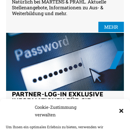
Natürlich bei MARTENS & PRAHL. Aktuelle
Stellenangebote, Informationen zu Aus- &
Weiterbildung und mehr.
MEHR
PARTNER-LOG-IN EXKLUSIVE
INFORMATIONEN FÜR SIE
Hier finden Sie als Makler aktuelle
Cookie-Zustimmung
Informationen, Updates, Hintergründe. Exklusiv
verwalten
für unsere Kooperationspartner.
Um Ihnen ein optimales Erlebnis zu bieten, verwenden wir