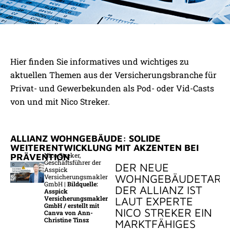
LÖSUNGEN FÜR JEDES
Hier finden Sie informatives und wichtiges zu
MARKTSEGMENT
aktuellen Themen aus der Versicherungsbranche für
MIT KONZEPTEN VON NAHEZU
Privat- und Gewerbekunden als Pod- oder Vid-Casts
ALLEN VERSICHERERN
von und mit Nico Streker.
ALLIANZ WOHNGEBÄUDE: SOLIDE
WEITERENTWICKLUNG MIT AKZENTEN BEI
Nico Streker,
PRÄVENTION
Geschäftsführer der
DER NEUE
Asspick
WOHNGEBÄUDETARIF
Versicherungsmakler
GmbH |
Bildquelle:
DER ALLIANZ IST
Asspick
Versicherungsmakler
LAUT EXPERTE
GmbH / erstellt mit
NICO STREKER EIN
Canva von Ann-
Christine Tinsz
MARKTFÄHIGES