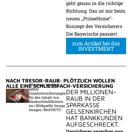
geht genau in die richtige
Richtung. Das ist mir beim
neuen „PrimeHome“-
Konzept des Versicherers
Die Bayerische passiert.
zum Artikel bei das
INVESTMENT
NACH TRESOR-RAUB: PLÖTZLICH WOLLEN
Oft bieten Banken
ALLE EINE SCHLIESSFACH-VERSICHERUNG
selbst
DER MILLIONEN-
Zusatzversicherungen
RAUB IN DER
für den Inhalt von
Bankschließfächern
SPARKASSE
an.| Bildquelle: Imago
Images /McPHOTO
GELSENKIRCHEN
HAT BANKKUNDEN
AUFGESCHRECKT.
Versicherer sprechen von