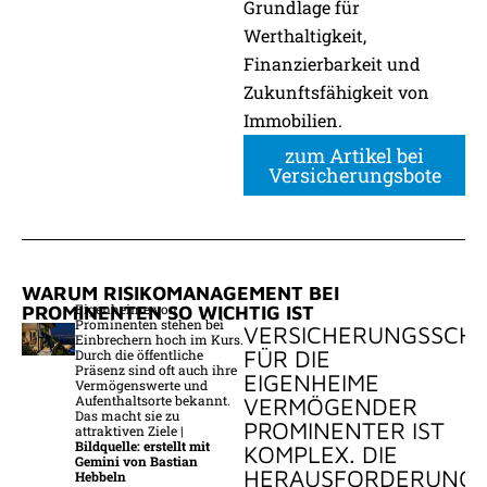
Grundlage für
Werthaltigkeit,
Finanzierbarkeit und
Zukunftsfähigkeit von
Immobilien.
zum Artikel bei
Versicherungsbote
WARUM RISIKOMANAGEMENT BEI
Eigenheime von
PROMINENTEN SO WICHTIG IST
Prominenten stehen bei
VERSICHERUNGSSCH
Einbrechern hoch im Kurs.
FÜR DIE
Durch die öffentliche
Präsenz sind oft auch ihre
EIGENHEIME
Vermögenswerte und
Aufenthaltsorte bekannt.
VERMÖGENDER
Das macht sie zu
PROMINENTER IST
attraktiven Ziele |
Bildquelle: erstellt mit
KOMPLEX. DIE
Gemini von Bastian
HERAUSFORDERUNG
Hebbeln