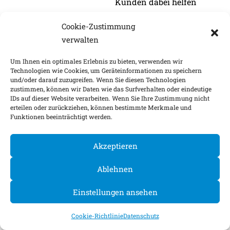
Kunden dabei helfen
können, Gebäude
Cookie-Zustimmung
„klimafitter“ zu machen.
verwalten
zum Artikel bei
Pfefferminzia
Um Ihnen ein optimales Erlebnis zu bieten, verwenden wir
Technologien wie Cookies, um Geräteinformationen zu speichern
und/oder darauf zuzugreifen. Wenn Sie diesen Technologien
zustimmen, können wir Daten wie das Surfverhalten oder eindeutige
IDs auf dieser Website verarbeiten. Wenn Sie Ihre Zustimmung nicht
erteilen oder zurückziehen, können bestimmte Merkmale und
DAS ASSPICK FÜR DIE ABSICHERUNG VON
Funktionen beeinträchtigt werden.
WOHNGEBÄUDEN
UND MEHR AUS DEM
NORDEN
Akzeptieren
Nico Streker hat sich mit
seinem Unternehmen, der
Ablehnen
ASSPICK
Versicherungsmakler
Einstellungen ansehen
GmbH, auf
Versicherungslösungen
Cookie-Richtlinie
Datenschutz
für die