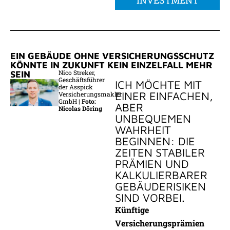
INVESTMENT
EIN GEBÄUDE OHNE VERSICHERUNGSSCHUTZ
KÖNNTE IN ZUKUNFT KEIN EINZELFALL MEHR
Nico Streker,
SEIN
Geschäftsführer
ICH MÖCHTE MIT
der Asspick
EINER EINFACHEN,
Versicherungsmakler
GmbH |
Foto:
ABER
Nicolas Döring
UNBEQUEMEN
WAHRHEIT
BEGINNEN: DIE
ZEITEN STABILER
PRÄMIEN UND
KALKULIERBARER
GEBÄUDERISIKEN
SIND VORBEI.
Künftige
Versicherungsprämien