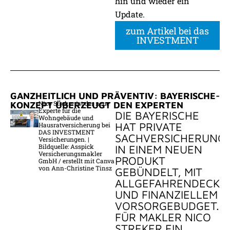
hin und wieder ein
Update.
zum Artikel bei das
INVESTMENT
GANZHEITLICH UND PRÄVENTIV: BAYERISCHE-
Nico Streker ist der neue
KONZEPT ÜBERZEUGT DEN EXPERTEN
Experte für die
DIE BAYERISCHE
Wohngebäude und
HAT PRIVATE
Hausratversicherung bei
DAS INVESTMENT
SACHVERSICHERUNG
Versicherungen. |
Bildquelle: Asspick
IN EINEM NEUEN
Versicherungsmakler
PRODUKT
GmbH / erstellt mit Canva
von Ann-Christine Tinsz
GEBÜNDELT, MIT
ALLGEFAHRENDECKU
UND FINANZIELLEM
VORSORGEBUDGET.
FÜR MAKLER NICO
STREKER EIN